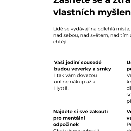
vlastních myšle
Lidé se vydávají na odlehlá místa
nad sebou, nad světem, nad tím 
chtějí.
Vaši jediní sousedé
U
budou veverky a srnky
p
I tak vám dovezou
V
online nákup až k
k
Hyttě.
d
s
p
Najděte si své zákoutí
V
pro mentální
v
odpočinek
P
Chatu jsme vybavili
d