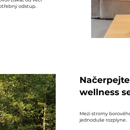
otřebný odstup.
Načerpejte
wellness s
Mezi stromy borového
jednoduše rozplyne.