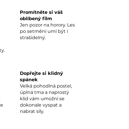
Promítněte si váš
oblíbený film
u
Jen pozor na horory. Les
po setmění umí být i
strašidelný.
y.
m
Dopřejte si klidný
spánek
Velká pohodlná postel,
úplná tma a naprostý
z
klid vám umožní se
se
dokonale vyspat a
nabrat síly.