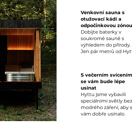
V
enkovní sauna s
otužovací kádí a
odpočinkovou zóno
Dobijte baterky v
soukromé sauně s
výhledem do přírody.
Jen pár metrů od Hytt
S večerním svícení
se vám bude lépe
usínat
Hyttu jsme vybavili
speciálními světly be
modrého záření, aby 
vám dobře usínalo.