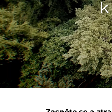
k
Zasněte se a ztra