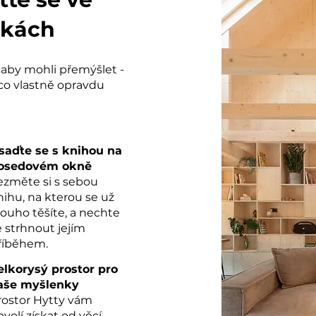
nkách
, aby mohli přemýšlet -
co vlastně opravdu
saďte se s knihou na
osedovém okně
ezměte si s sebou
nihu, na kterou se už
louho těšíte, a nechte
e strhnout jejím
říběhem.
elkorysý prostor pro
aše myšlenky
rostor Hytty vám
ovolí získat od věcí