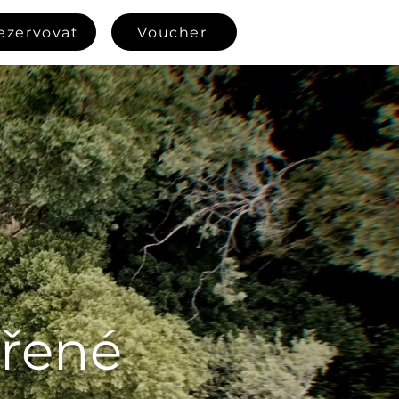
ezervovat
Voucher
ořené