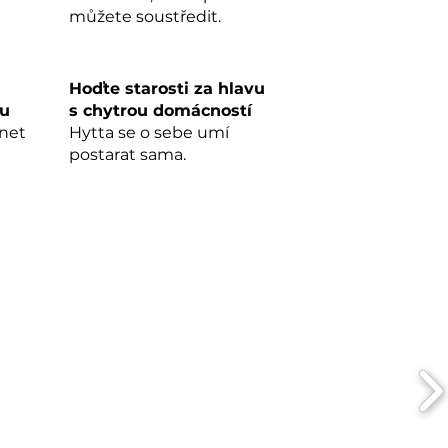
můžete soustředit.
Hoďte starosti za hlavu
ku
s chytrou domácností
rnet
Hytta se o sebe umí
postarat sama.