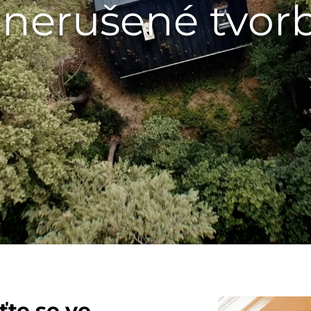
 nerušené tvor
ťte se ve