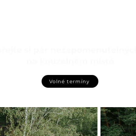
řejte si pár nezapomenutelnýc
na kouzelném místě
Volné termíny