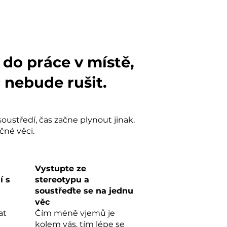
 do práce v místě,
 nebude rušit.
oustředí, čas začne plynout jinak.
čné věci.
Vystupte ze
í s
stereotypu a
soustřeďte se na jednu
věc
at
Čím méně vjemů je
kolem vás, tím lépe se