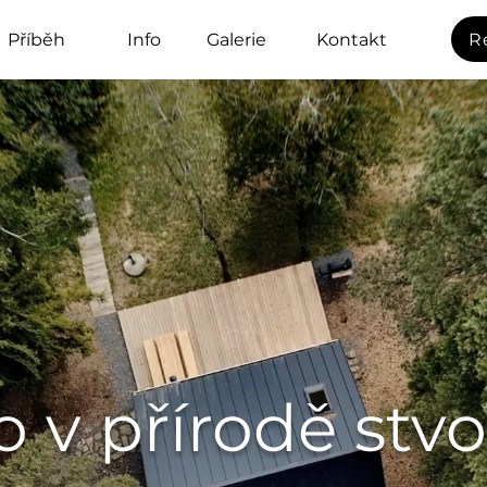
Příběh
Info
Galerie
Kontakt
R
o v přírodě stv