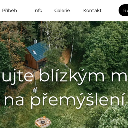
Příběh
Info
Galerie
Kontakt
R
ujte blízkým m
na přemýšlení