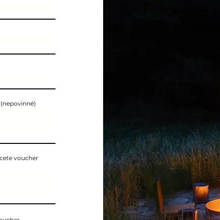
 (nepovinné)
hcete voucher
voucher