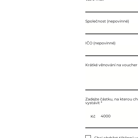
Společnost (nepovinné)
IČO (nepovinné)
Krátké věnování na voucher
Zadejte částku, na kterou c
vystavit
Kč
Chci obdržet tištěnný 