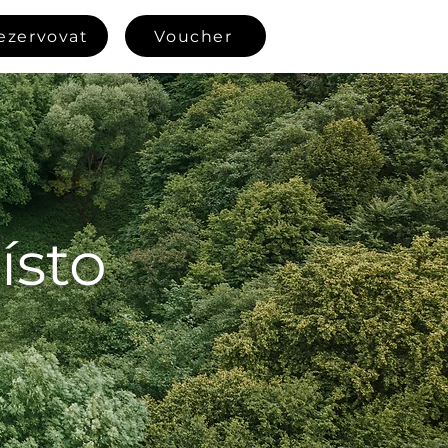
ezervovat
Voucher
ísto