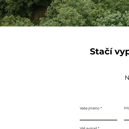
Stačí vy
N
Vaše jméno
Př
Váš e‑mail