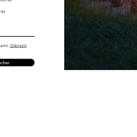
né)
kami.
Zobrazit
ucher